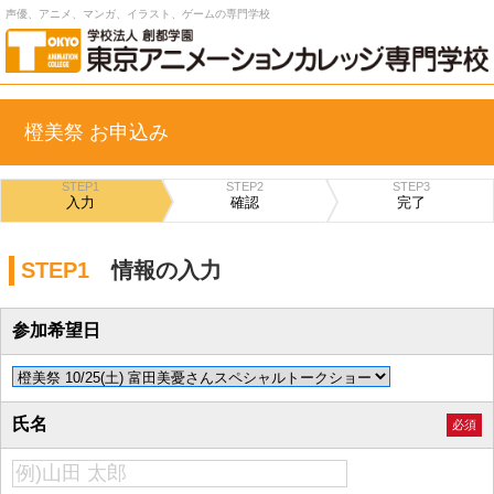
声優、アニメ、マンガ、イラスト、ゲームの専門学校
橙美祭 お申込み
STEP1
STEP2
STEP3
入力
確認
完了
STEP1
情報の入力
参加希望日
氏名
必須