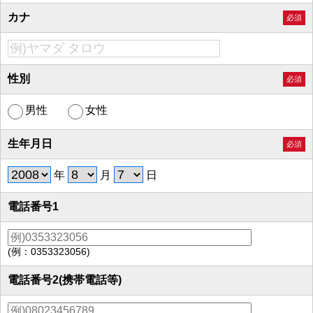
カナ
必須
性別
必須
男性
女性
生年月日
必須
年
月
日
電話番号1
(例：0353323056)
電話番号2(携帯電話等)